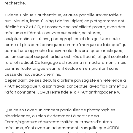
recherche.
« Pièce-unique » authentique, et aussi par ailleurs véritable «
outil-visuel », lorsqu’il s’agit de "multiples", ce pictogramme est
décliné en 2 et 3 D, et conserve sa spécificité propre, avec des
médiums différents: oeuvres sur papier, peintures,
sculptures/installations, photographies et design. Une seule
forme et plusieurs techniques comme "marque de fabrique" qui
permet une approche transversale des pratiques artistiques,
est un concept auquel l’artiste est très attaché, et qu’il souhaite
total et radical. Ce langage est reconnu immédiatement, mais
comme toute langue vivante, il évolue en empruntant sans
cesse de nouveaux chemins.
Cependant, de ses débuts d’artiste paysagiste en référence à
« l’Art écologique », à son travail conceptuel avec ‘’la Forme’’ qui
l’a fait connaître, JORDI reste fidèle à « l’Art anthropocène ».
Que ce soit avec un concept particulier de photographies
plasticiennes, ou bien évidemment à partir de sa
Forme/signature récurrente traitée au travers d'autres
médiums, c’est avec un acharnement tranquille que JORDI