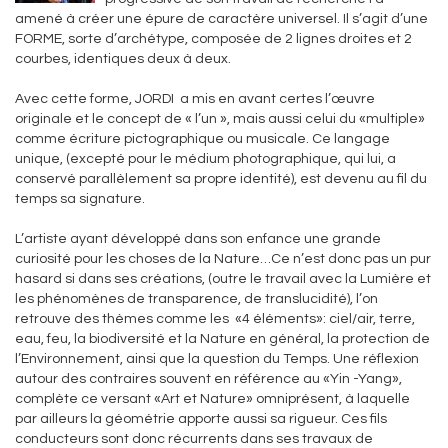
amené à créer une épure de caractère universel. Il s’agit d’une
FORME, sorte d’archétype, composée de 2 lignes droites et 2
courbes, identiques deux à deux.
Avec cette forme, JORDI a mis en avant certes l’œuvre
originale et le concept de « l’un », mais aussi celui du «multiple»
comme écriture pictographique ou musicale. Ce langage
unique, (excepté pour le médium photographique, qui lui, a
conservé parallèlement sa propre identité), est devenu au fil du
temps sa signature.
L’artiste ayant développé dans son enfance une grande
curiosité pour les choses de la Nature…Ce n’est donc pas un pur
hasard si dans ses créations, (outre le travail avec la Lumière et
les phénomènes de transparence, de translucidité), l’on
retrouve des thèmes comme les «4 éléments»: ciel/air, terre,
eau, feu, la biodiversité et la Nature en général, la protection de
l’Environnement, ainsi que la question du Temps. Une réflexion
autour des contraires souvent en référence au «Yin -Yang»,
complète ce versant «Art et Nature» omniprésent, à laquelle
par ailleurs la géométrie apporte aussi sa rigueur. Ces fils
conducteurs sont donc récurrents dans ses travaux de