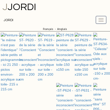
J
JORDI
JORDI
Français
-
Anglais