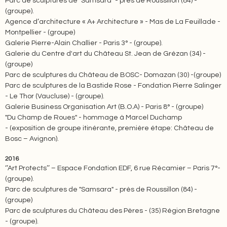
Parc de sculptures de "Samsara" - près de Roussillon (84) -
(groupe).
Agence d’architecture « A+ Architecture » - Mas de La Feuillade -
Montpellier - (groupe)
Galerie Pierre-Alain Challier - Paris 3° - (groupe).
Galerie du Centre d'art du Château St. Jean de Grézan (34) -
(groupe)
Parc de sculptures du Château de BOSC- Domazan (30) -(groupe)
Parc de sculptures de la Bastide Rose - Fondation Pierre Salinger
- Le Thor (Vaucluse) - (groupe).
Galerie Business Organisation Art (B.O.A) - Paris 8° - (groupe)
"Du Champ de Roues" - hommage à Marcel Duchamp
- (exposition de groupe itinérante, première étape: Château de
Bosc – Avignon).
2016
‘’Art Protects’’ – Espace Fondation EDF, 6 rue Récamier – Paris 7°-
(groupe).
Parc de sculptures de "Samsara" - près de Roussillon (84) -
(groupe)
Parc de sculptures du Château des Pères - (35) Région Bretagne
- (groupe).