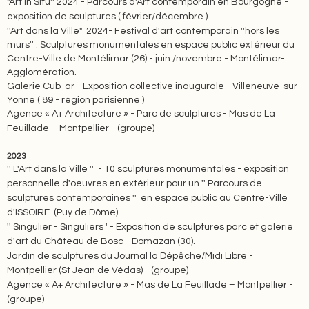
"Art In Situ'' 2024 - Parcours d'Art contemporain en Bourgogne -
exposition de sculptures ( février/décembre ).
''Art dans la Ville" 2024- Festival d'art contemporain ''hors les
murs'' : Sculptures monumentales en espace public extérieur du
Centre-Ville de Montélimar (26) - juin /novembre - Montélimar-
Agglomération.
Galerie Cub-ar - Exposition collective inaugurale - Villeneuve-sur-
Yonne ( 89 - région parisienne )
Agence « A+ Architecture » - Parc de sculptures - Mas de La
Feuillade – Montpellier - (groupe)
2023
'' L'Art dans la Ville '' - 10 sculptures monumentales - exposition
personnelle d'oeuvres en extérieur pour un '' Parcours de
sculptures contemporaines '' en espace public au Centre-Ville
d'ISSOIRE (Puy de Dôme) -
'' Singulier - Singuliers ' - Exposition de sculptures parc et galerie
d'art du Château de Bosc - Domazan (30).
Jardin de sculptures du Journal la Dépêche/Midi Libre -
Montpellier (St Jean de Védas) - (groupe) -
Agence « A+ Architecture » - Mas de La Feuillade – Montpellier -
(groupe)