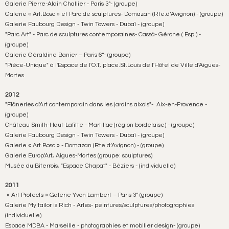
Galerie Pierre-Alain Challier - Paris 3°- (groupe)
Galerie « Art.Bosc » et Parc de sculptures- Domazan (Rte.d’Avignon) - (groupe)
Galerie Faubourg Design - Twin Towers - Dubaï - (groupe)
"Parc Art" - Parc de sculptures contemporaines- Cassà- Gérone ( Esp.) -
(groupe)
Galerie Géraldine Banier – Paris 6°- (groupe)
"Pièce-Unique" à l'Espace de l'O.T, place.St.Louis de l'Hôtel de Ville d'Aigues-
Mortes
2012
"Flâneries d'Art contemporain dans les jardins aixois"- Aix-en-Provence -
(groupe)
Château Smith-Haut-Lafitte - Martillac (région bordelaise) - (groupe)
Galerie Faubourg Design - Twin Towers - Dubaï - (groupe)
Galerie « Art.Bosc » - Domazan (Rte.d’Avignon) - (groupe)
Galerie Europ'Art, Aigues-Mortes (groupe: sculptures)
Musée du Biterrois, "Espace Chapat" - Béziers - (individuelle)
2011
« Art Protects » Galerie Yvon Lambert – Paris 3° (groupe)
Galerie My tailor is Rich - Arles- peintures/sculptures/photographies
(individuelle)
Espace MDBA - Marseille - photographies et mobilier design- (groupe)