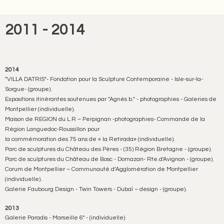
2011 - 2014
2014
"VILLA DATRIS"- Fondation pour la Sculpture Contemporaine - Isle-sur-la-
Sorgue- (groupe).
Expositions itinérantes soutenues par "Agnès b." - photographies - Galeries de
Montpellier (individuelle).
Maison de REGION du L.R – Perpignan -photographies- Commande de la
Région Languedoc-Roussillon pour
la commémoration des 75 ans de « la Retirada» (individuelle).
Parc de sculptures du Château des Pères - (35) Région Bretagne - (groupe).
Parc de sculptures du Château de Bosc - Domazan- Rte.d'Avignon - (groupe).
Corum de Montpellier – Communauté d’Agglomération de Montpellier
(individuelle).
Galerie Faubourg Design - Twin Towers - Dubaï – design - (groupe).
2013
Galerie Paradis - Marseille 6° - (individuelle)