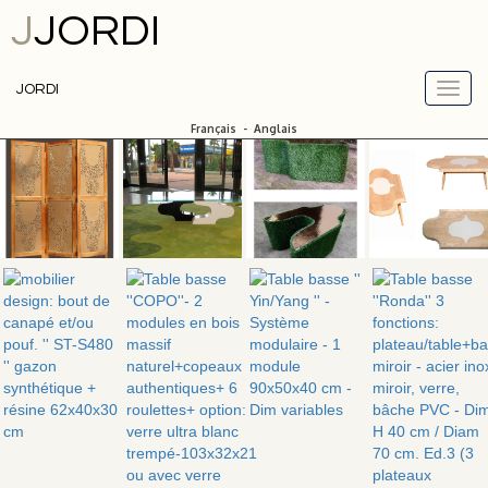
J
JORDI
JORDI
Français
-
Anglais