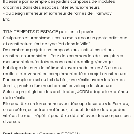
Il dessine par exemple des jardins composés de modules
ordonnés dans des espaces intérieurs/extérieurs.
- du design intérieur et extérieur de rames de Tramway.
Etc.
TRAITEMENTS D’ESPACE publics et privés:
Sculptures et urbanisme « cousu main » pour un geste artistique
et architectural fort de type "Art dans la Ville".
De nombreux projets sont proposés aux institutions et aux
architectes urbanistes…Pour des commandes de : sculptures
monumentales; fontaines; bancs public; dallage/pavage,
habillage de murs de bâtiments avec modules en 3.D ou en «
résille », etc. venant en complémentarité au projet architectural.
Par exemple du sol au toit du bâti, une résille avec « les formes
Jordi », proche d’un moucharabié enveloppe la structure.
Selon le projet global des architectes, JORDI adapte le matériau
de la résille…
Elle peut être en ferronnerie avec découpe laser de « la Forme »,
ou en béton, ou autres matériaux, et peut doubler des façades
vitrées. Le motif répétitif peut être décliné avec des compositions
diverses.